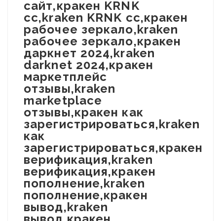
сайт,кракен KRNK
cc,kraken KRNK cc,кракен
рабочее зеркало,kraken
рабочее зеркало,кракен
даркнет 2024,kraken
darknet 2024,кракен
маркетплейс
отзывы,kraken
marketplace
отзывы,кракен как
зарегистрироваться,kraken
как
зарегистрироваться,кракен
верификация,kraken
верификация,кракен
пополнение,kraken
пополнение,кракен
вывод,kraken
вывод,кракен