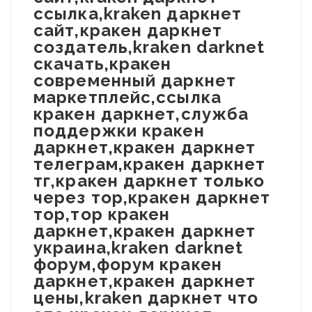
ссылка,kraken даркнет
сайт,кракен даркнет
создатель,kraken darknet
скачать,кракен
современный даркнет
маркетплейс,ссылка
кракен даркнет,служба
поддержки кракен
даркнет,кракен даркнет
телеграм,кракен даркнет
тг,кракен даркнет только
через тор,кракен даркнет
тор,тор кракен
даркнет,кракен даркнет
украина,kraken darknet
форум,форум кракен
даркнет,кракен даркнет
цены,kraken даркнет что