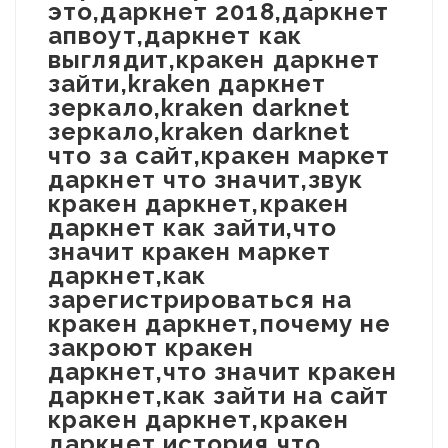
это,даркнет 2018,даркнет
апвоут,даркнет как
выглядит,кракен даркнет
зайти,kraken даркнет
зеркало,kraken darknet
зеркало,kraken darknet
что за сайт,кракен маркет
даркнет что значит,звук
кракен даркнет,кракен
даркнет как зайти,что
значит кракен маркет
даркнет,как
зарегистрироваться на
кракен даркнет,почему не
закроют кракен
даркнет,что значит кракен
даркнет,как зайти на сайт
кракен даркнет,кракен
даркнет история,что