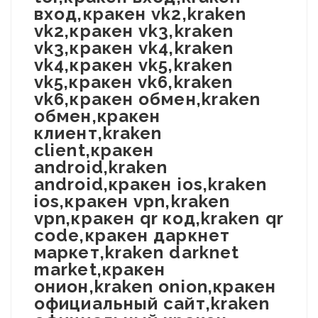
вход,кракен vk2,kraken
vk2,кракен vk3,kraken
vk3,кракен vk4,kraken
vk4,кракен vk5,kraken
vk5,кракен vk6,kraken
vk6,кракен обмен,kraken
обмен,кракен
клиент,kraken
client,кракен
android,kraken
android,кракен ios,kraken
ios,кракен vpn,kraken
vpn,кракен qr код,kraken qr
code,кракен даркнет
маркет,kraken darknet
market,кракен
онион,kraken onion,кракен
официальный сайт,kraken