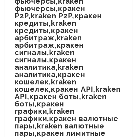
фьючерсы,kraken
фьючерсы,кракен
P2P,kraken P2P,кракен
кредиты,kraken
кредиты,кракен
арбитраж,kraken
арбитраж,кракен
сигналы,kraken
сигналы,кракен
аналитика,kraken
аналитика,кракен
кошелек,kraken
кошелек,кракен API,kraken
API,кракен боты,kraken
боты,кракен
графики,kraken
графики,кракен валютные
пары,kraken валютные
пары,кракен лимитные