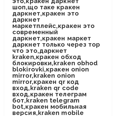
это,кракен даркнет
шоп,що таке кракен
даркнет,кракен это
даркнет
маркетплейс,кракен это
современный
даркнет,кракен маркет
даркнет только через тор
что это,даркнет
kraken,кракен обход
блокировки,kraken obhod
blokirovki,кракен onion
mirror,kraken onion
mirror,кракен qr код
вход,kraken qr code
вход,кракен телеграм
бот,kraken telegram
bot,кракен мобильная
версия,kraken mobile