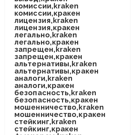
комиссии,kraken
комиссии,кракен
лицензия,kraken
лицензия,кракен
легально,kraken
легально,кракен
запрещен,kraken
запрещен,кракен
альтернативы,kraken
альтернативы,кракен
аналоги,kraken
аналоги,кракен
безопасность,kraken
безопасность,кракен
мошенничество,kraken
мошенничество,кракен
стейкинг,kraken
стейкинг,кракен