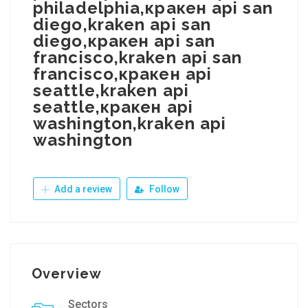
philadelphia,кракен api san
diego,kraken api san
diego,кракен api san
francisco,kraken api san
francisco,кракен api
seattle,kraken api
seattle,кракен api
washington,kraken api
washington
Add a review
Follow
Overview
Sectors