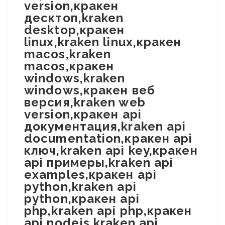
version,кракен
десктоп,kraken
desktop,кракен
linux,kraken linux,кракен
macos,kraken
macos,кракен
windows,kraken
windows,кракен веб
версия,kraken web
version,кракен api
документация,kraken api
documentation,кракен api
ключ,kraken api key,кракен
api примеры,kraken api
examples,кракен api
python,kraken api
python,кракен api
php,kraken api php,кракен
api nodejs,kraken api