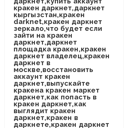
даркнет,купить аккаунт
кракен даркнет,даркнет
кыргызстан,кракен
darknet,кракен даркнет
зеркало,что будет если
зайти на кракен
даркнет,даркнет
площадка кракен,кракен
даркнет владелец,кракен
даркнет в
москве,восстановить
аккаунт кракен
даркнет,выпускайте
кракена кракен маркет
даркнет,как попасть в
кракен даркнет,как
выглядит кракен
даркнет,кракен в
даркнете,кракен даркнет