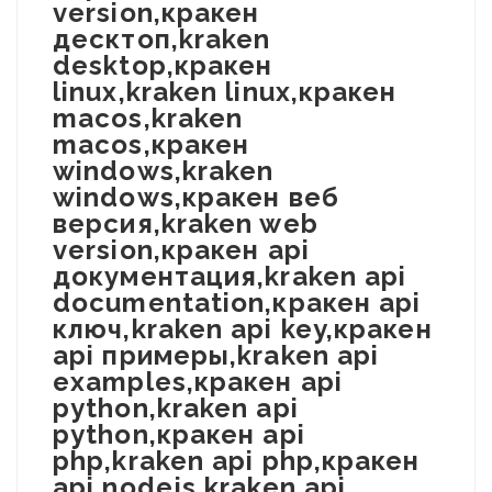
version,кракен
десктоп,kraken
desktop,кракен
linux,kraken linux,кракен
macos,kraken
macos,кракен
windows,kraken
windows,кракен веб
версия,kraken web
version,кракен api
документация,kraken api
documentation,кракен api
ключ,kraken api key,кракен
api примеры,kraken api
examples,кракен api
python,kraken api
python,кракен api
php,kraken api php,кракен
api nodejs,kraken api