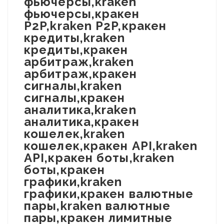
фьючерсы,kraken
фьючерсы,кракен
P2P,kraken P2P,кракен
кредиты,kraken
кредиты,кракен
арбитраж,kraken
арбитраж,кракен
сигналы,kraken
сигналы,кракен
аналитика,kraken
аналитика,кракен
кошелек,kraken
кошелек,кракен API,kraken
API,кракен боты,kraken
боты,кракен
графики,kraken
графики,кракен валютные
пары,kraken валютные
пары,кракен лимитные