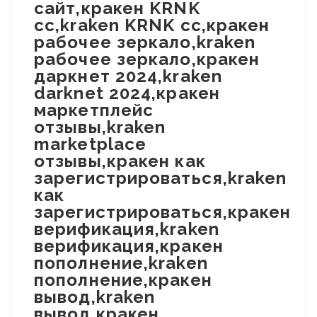
сайт,кракен KRNK
cc,kraken KRNK cc,кракен
рабочее зеркало,kraken
рабочее зеркало,кракен
даркнет 2024,kraken
darknet 2024,кракен
маркетплейс
отзывы,kraken
marketplace
отзывы,кракен как
зарегистрироваться,kraken
как
зарегистрироваться,кракен
верификация,kraken
верификация,кракен
пополнение,kraken
пополнение,кракен
вывод,kraken
вывод,кракен