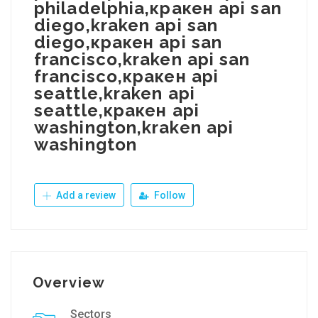
philadelphia,кракен api san
diego,kraken api san
diego,кракен api san
francisco,kraken api san
francisco,кракен api
seattle,kraken api
seattle,кракен api
washington,kraken api
washington
Add a review
Follow
Overview
Sectors