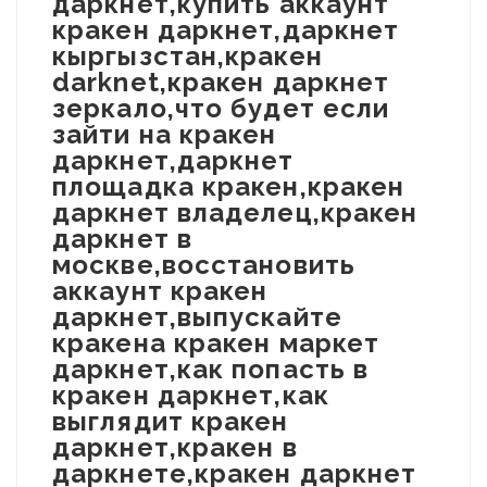
даркнет,купить аккаунт
кракен даркнет,даркнет
кыргызстан,кракен
darknet,кракен даркнет
зеркало,что будет если
зайти на кракен
даркнет,даркнет
площадка кракен,кракен
даркнет владелец,кракен
даркнет в
москве,восстановить
аккаунт кракен
даркнет,выпускайте
кракена кракен маркет
даркнет,как попасть в
кракен даркнет,как
выглядит кракен
даркнет,кракен в
даркнете,кракен даркнет