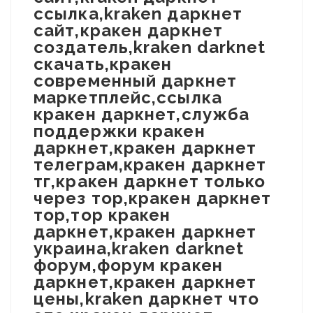
ссылка,kraken даркнет
сайт,кракен даркнет
создатель,kraken darknet
скачать,кракен
современный даркнет
маркетплейс,ссылка
кракен даркнет,служба
поддержки кракен
даркнет,кракен даркнет
телеграм,кракен даркнет
тг,кракен даркнет только
через тор,кракен даркнет
тор,тор кракен
даркнет,кракен даркнет
украина,kraken darknet
форум,форум кракен
даркнет,кракен даркнет
цены,kraken даркнет что