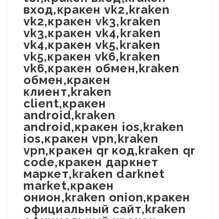
вход,кракен vk2,kraken
vk2,кракен vk3,kraken
vk3,кракен vk4,kraken
vk4,кракен vk5,kraken
vk5,кракен vk6,kraken
vk6,кракен обмен,kraken
обмен,кракен
клиент,kraken
client,кракен
android,kraken
android,кракен ios,kraken
ios,кракен vpn,kraken
vpn,кракен qr код,kraken qr
code,кракен даркнет
маркет,kraken darknet
market,кракен
онион,kraken onion,кракен
официальный сайт,kraken