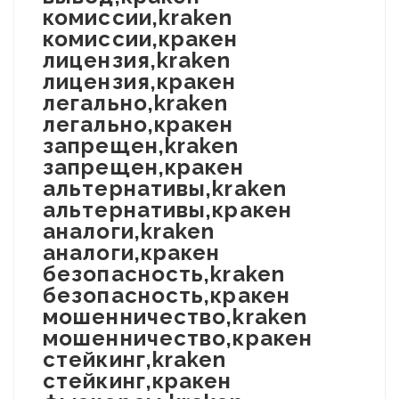
комиссии,kraken
комиссии,кракен
лицензия,kraken
лицензия,кракен
легально,kraken
легально,кракен
запрещен,kraken
запрещен,кракен
альтернативы,kraken
альтернативы,кракен
аналоги,kraken
аналоги,кракен
безопасность,kraken
безопасность,кракен
мошенничество,kraken
мошенничество,кракен
стейкинг,kraken
стейкинг,кракен