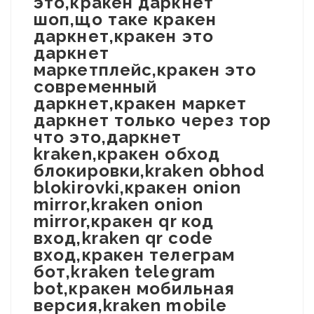
это,кракен даркнет
шоп,що таке кракен
даркнет,кракен это
даркнет
маркетплейс,кракен это
современный
даркнет,кракен маркет
даркнет только через тор
что это,даркнет
kraken,кракен обход
блокировки,kraken obhod
blokirovki,кракен onion
mirror,kraken onion
mirror,кракен qr код
вход,kraken qr code
вход,кракен телеграм
бот,kraken telegram
bot,кракен мобильная
версия,kraken mobile