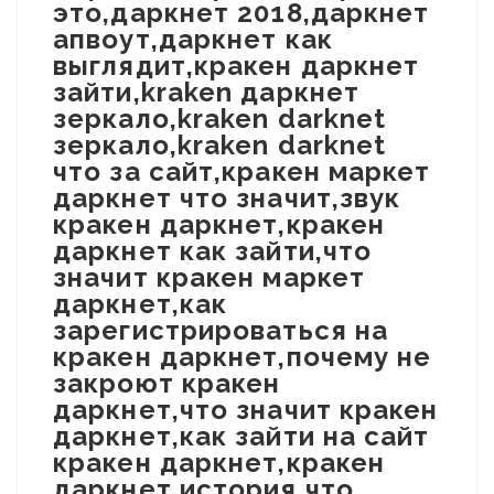
это,даркнет 2018,даркнет
апвоут,даркнет как
выглядит,кракен даркнет
зайти,kraken даркнет
зеркало,kraken darknet
зеркало,kraken darknet
что за сайт,кракен маркет
даркнет что значит,звук
кракен даркнет,кракен
даркнет как зайти,что
значит кракен маркет
даркнет,как
зарегистрироваться на
кракен даркнет,почему не
закроют кракен
даркнет,что значит кракен
даркнет,как зайти на сайт
кракен даркнет,кракен
даркнет история,что