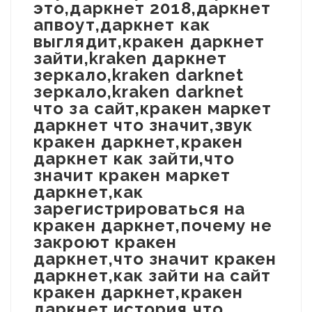
это,даркнет 2018,даркнет
апвоут,даркнет как
выглядит,кракен даркнет
зайти,kraken даркнет
зеркало,kraken darknet
зеркало,kraken darknet
что за сайт,кракен маркет
даркнет что значит,звук
кракен даркнет,кракен
даркнет как зайти,что
значит кракен маркет
даркнет,как
зарегистрироваться на
кракен даркнет,почему не
закроют кракен
даркнет,что значит кракен
даркнет,как зайти на сайт
кракен даркнет,кракен
даркнет история,что