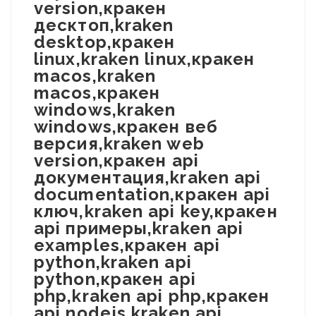
version,кракен
десктоп,kraken
desktop,кракен
linux,kraken linux,кракен
macos,kraken
macos,кракен
windows,kraken
windows,кракен веб
версия,kraken web
version,кракен api
документация,kraken api
documentation,кракен api
ключ,kraken api key,кракен
api примеры,kraken api
examples,кракен api
python,kraken api
python,кракен api
php,kraken api php,кракен
api nodejs,kraken api