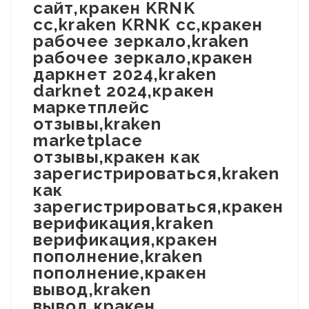
сайт,кракен KRNK
cc,kraken KRNK cc,кракен
рабочее зеркало,kraken
рабочее зеркало,кракен
даркнет 2024,kraken
darknet 2024,кракен
маркетплейс
отзывы,kraken
marketplace
отзывы,кракен как
зарегистрироваться,kraken
как
зарегистрироваться,кракен
верификация,kraken
верификация,кракен
пополнение,kraken
пополнение,кракен
вывод,kraken
вывод,кракен