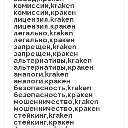
комиссии,kraken
комиссии,кракен
лицензия,kraken
лицензия,кракен
легально,kraken
легально,кракен
запрещен,kraken
запрещен,кракен
альтернативы,kraken
альтернативы,кракен
аналоги,kraken
аналоги,кракен
безопасность,kraken
безопасность,кракен
мошенничество,kraken
мошенничество,кракен
стейкинг,kraken
стейкинг,кракен