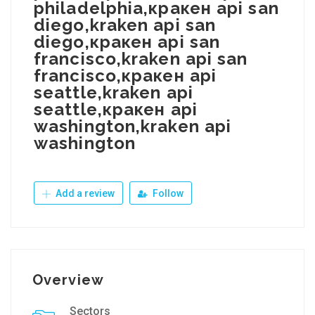
philadelphia,кракен api san
diego,kraken api san
diego,кракен api san
francisco,kraken api san
francisco,кракен api
seattle,kraken api
seattle,кракен api
washington,kraken api
washington
Add a review
Follow
Overview
Sectors