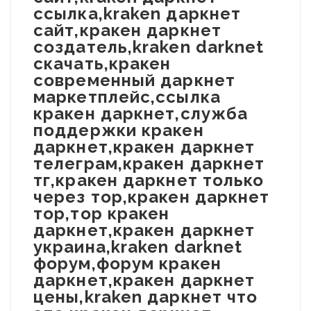
ссылка,kraken даркнет
сайт,кракен даркнет
создатель,kraken darknet
скачать,кракен
современный даркнет
маркетплейс,ссылка
кракен даркнет,служба
поддержки кракен
даркнет,кракен даркнет
телеграм,кракен даркнет
тг,кракен даркнет только
через тор,кракен даркнет
тор,тор кракен
даркнет,кракен даркнет
украина,kraken darknet
форум,форум кракен
даркнет,кракен даркнет
цены,kraken даркнет что