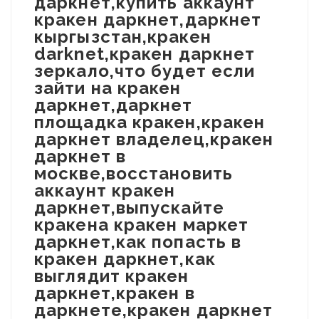
даркнет,купить аккаунт
кракен даркнет,даркнет
кыргызстан,кракен
darknet,кракен даркнет
зеркало,что будет если
зайти на кракен
даркнет,даркнет
площадка кракен,кракен
даркнет владелец,кракен
даркнет в
москве,восстановить
аккаунт кракен
даркнет,выпускайте
кракена кракен маркет
даркнет,как попасть в
кракен даркнет,как
выглядит кракен
даркнет,кракен в
даркнете,кракен даркнет