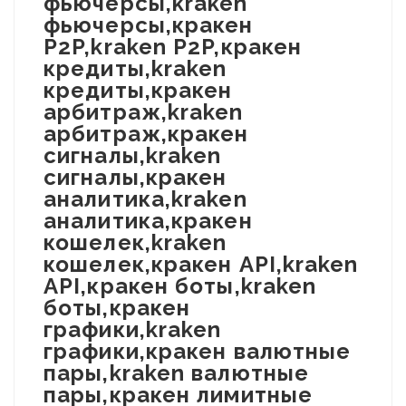
фьючерсы,kraken
фьючерсы,кракен
P2P,kraken P2P,кракен
кредиты,kraken
кредиты,кракен
арбитраж,kraken
арбитраж,кракен
сигналы,kraken
сигналы,кракен
аналитика,kraken
аналитика,кракен
кошелек,kraken
кошелек,кракен API,kraken
API,кракен боты,kraken
боты,кракен
графики,kraken
графики,кракен валютные
пары,kraken валютные
пары,кракен лимитные