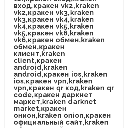
вход,кракен vk2,kraken
vk2,кракен vk3,kraken
vk3,кракен vk4,kraken
vk4,кракен vk5,kraken
vk5,кракен vk6,kraken
vk6,кракен обмен,kraken
обмен,кракен
клиент,kraken
client,кракен
android,kraken
android,кракен ios,kraken
ios,кракен vpn,kraken
vpn,кракен qr код,kraken qr
code,кракен даркнет
маркет,kraken darknet
market,кракен
онион,kraken onion,кракен
официальный сайт,kraken