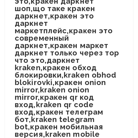
это,кракен даркнет
шоп,що таке кракен
даркнет,кракен это
даркнет
маркетплейс,кракен это
современный
даркнет,кракен маркет
даркнет только через тор
что это,даркнет
kraken,кракен обход
блокировки,kraken obhod
blokirovki,кракен onion
mirror,kraken onion
mirror,кракен qr код
вход,kraken qr code
вход,кракен телеграм
бот,kraken telegram
bot,кракен мобильная
версия,kraken mobile