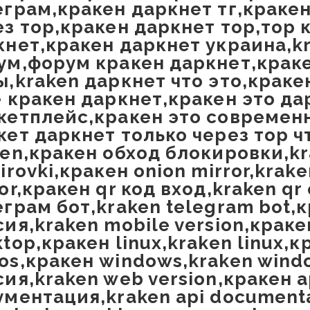
еграм,кракен даркнет тг,кракен
ез тор,кракен даркнет тор,тор 
кнет,кракен даркнет украина,kr
ум,форум кракен даркнет,крак
ы,kraken даркнет что это,крак
е кракен даркнет,кракен это да
кетплейс,кракен это современ
кет даркнет только через тор ч
ken,кракен обход блокировки,k
irovki,кракен onion mirror,krake
or,кракен qr код вход,kraken qr
еграм бот,kraken telegram bot,
ия,kraken mobile version,краке
top,кракен linux,kraken linux,
os,кракен windows,kraken wind
ия,kraken web version,кракен a
ументация,kraken api documenta