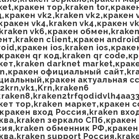
et,кракен тор,kraken tor,краке
,кракен vk2,kraken vk2,кракен 
кракен vk4,kraken vk4,кракен v
,kraken vk6,кракен обмен,krake
нт,kraken client,кракен androi
oid,кракен ios,kraken ios,краке
кракен qr код,kraken qr code,к
кет,kraken darknet market,крак
on,кракен официальный сайт,kr
циальный,кракен актуальная сс
,2krn,vk1,Krn,kraken6
kraken8,kraken2trfqodidvlh4aa
кет тор,kraken маркет,кракен с
,кракен вход Россия,kraken вхо
ква,kraken зеркало СПб,кракен
сия,kraken обменник РФ,краке
ва,kraken support Россия,krake