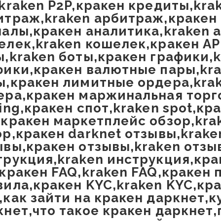
,kraken P2P,кракен кредиты,kra
итраж,kraken арбитраж,кракен 
налы,кракен аналитика,kraken 
елек,kraken кошелек,кракен API
ы,kraken боты,кракен графики,
фики,кракен валютные пары,kr
ы,кракен лимитные ордера,kra
ера,кракен маржинальная торго
ing,кракен спот,kraken spot,кр
,кракен маркетплейс обзор,kra
ор,кракен darknet отзывы,krake
ывы,кракен отзывы,kraken отзы
трукция,kraken инструкция,кра
,кракен FAQ,kraken FAQ,кракен 
вила,кракен KYC,kraken KYC,кр
,как зайти на кракен даркнет,
кнет,что такое кракен даркнет,