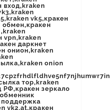
н вход,kraken
vk3,kraken
k5,kraken vk5,кракен
n обмен,кракен
d,kraken
н vpn,kraken
ракен даркнет
ен онион,kraken
aken
ылка,kraken onion
337cpzfrhdlfldhve5nf7njhumwr7i
сылка тор,kraken
д РФ,кракен зеркало
 обменник
н поддержка
n vk2.at,кракен