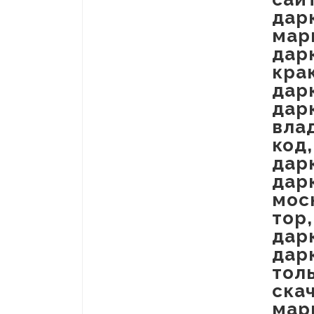
дар
мар
дар
кра
дар
дар
вла
код
дар
дар
мос
тор
дар
дар
тол
ска
мар