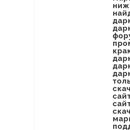
ниж
най
дар
дар
фор
про
кра
дар
дар
дар
тол
ска
сай
сай
ска
мар
под