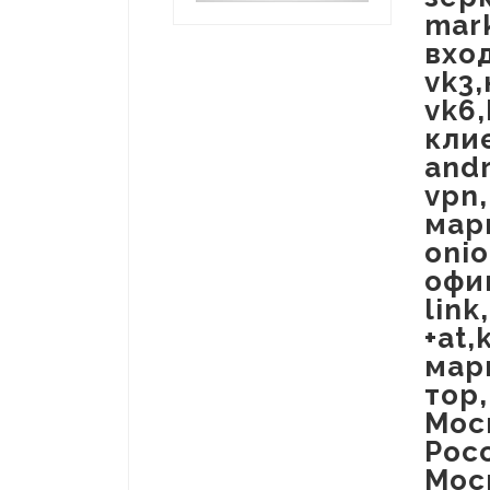
mark
вход
vk3,
vk6
клие
andr
vpn,
мар
oni
офи
link
+at,
мар
тор
Мос
Рос
Моск