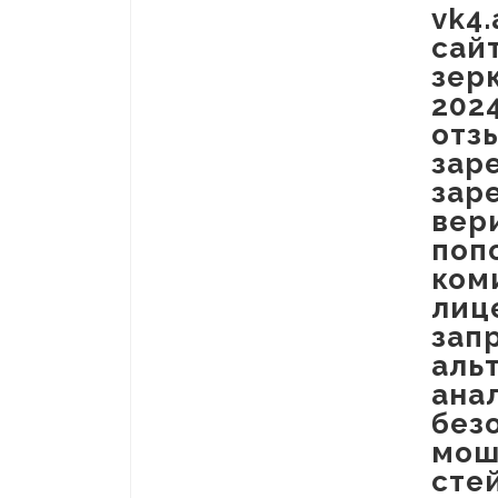
vk4.
сай
зер
202
отз
зар
зар
вер
поп
ком
лиц
зап
аль
ана
без
мош
сте