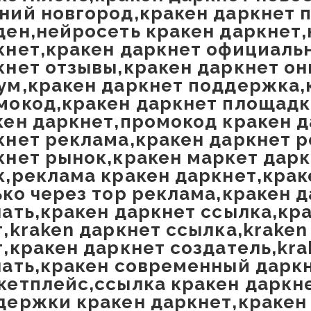
ний новгород,кракен даркнет п
ден,нейросеть кракен даркнет,
кнет,кракен даркнет официаль
кнет отзывы,кракен даркнет он
ум,кракен даркнет поддержка,
мокод,кракен даркнет площад
кен даркнет,промокод кракен д
кнет реклама,кракен даркнет р
кнет рынок,кракен маркет дарк
к,реклама кракен даркнет,крак
ько через тор реклама,кракен 
чать,кракен даркнет ссылка,кр
т,kraken даркнет ссылка,kraken
т,кракен даркнет создатель,kra
чать,кракен современный дарк
кетплейс,ссылка кракен даркн
держки кракен даркнет,кракен