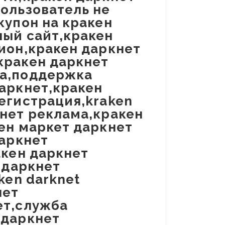
ользователь не
купон на кракен
ный сайт,кракен
ион,кракен даркнет
кракен даркнет
ка,поддержка
аркнет,кракен
егистрация,kraken
нет реклама,кракен
ен маркет даркнет
даркнет
акен даркнет
 даркнет
ken darknet
нет
ет,служба
 даркнет