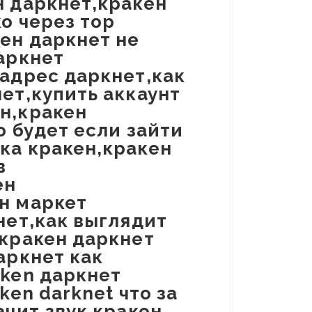
н даркнет,кракен
о через тор
кен даркнет не
аркнет
 адрес даркнет,как
ет,купить аккаунт
н,кракен
о будет если зайти
ка кракен,кракен
в
ен
н маркет
нет,как выглядит
,кракен даркнет
аркнет как
aken даркнет
ken darknet что за
ачит,звук кракен