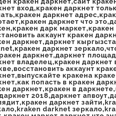
ден кракен даркнет,сайт краке
кнет вход,кракен даркнет тольк
чать,кракен даркнет адрес,кра
отает,кракен даркнет что это,д
кен,кракен дарк маркет,кракен
становить аккаунт кракен даркн
кен даркнет,даркнет кыргызста
knet,кракен даркнет зеркало,чт
кракен даркнет,даркнет площад
кнет владелец,кракен даркнет 
кве,восстановить аккаунт крак
кнет,выпускайте кракена краке
кнет,как попасть в кракен дарк
кен даркнет,кракен в даркнете
,даркнет 2018,даркнет апвоут,д
лядит,кракен даркнет зайти,kr
ало,kraken darknet зеркало,kra
т,кракен маркет даркнет что зн