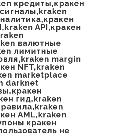
ken кредиты,кракен
сигналы,kraken
аналитика,кракен
,kraken API,кракен
kraken
aken валютные
ken лимитные
вля,kraken margin
акен NFT,kraken
ken marketplace
n darknet
вы,кракен
кен гид,kraken
правила,kraken
акен AML,kraken
купоны кракен
пользователь не