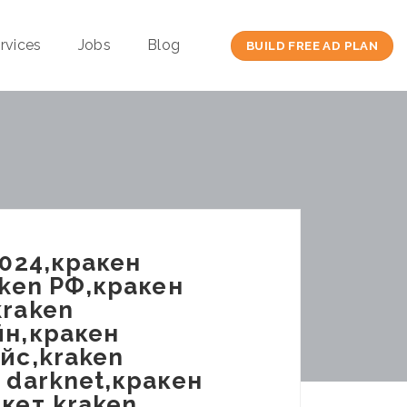
rvices
Jobs
Blog
BUILD FREE AD PLAN
2024,кракен
aken РФ,кракен
kraken
йн,кракен
йс,kraken
 darknet,кракен
кет,kraken