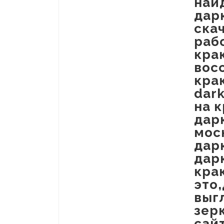
най
дар
ска
раб
кра
вос
кра
dar
на 
дар
мос
дар
дар
кра
это
выг
зерк
сай