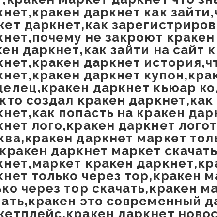
кнет,кракен даркнет как зайти,
кет даркнет,как зарегистриров
кнет,почему не закроют кракен
кен даркнет,как зайти на сайт 
кнет,кракен даркнет история,чт
кнет,кракен даркнет купон,кра
делец,кракен даркнет кьюар ко
,кто создал кракен даркнет,как
кнет,как попасть на кракен дар
кнет лого,кракен даркнет лого
ква,кракен даркнет маркет тол
,кракен даркнет маркет скачат
кнет,маркет кракен даркнет,кр
кнет только через тор,кракен 
ько через тор скачать,кракен м
чать,кракен это современный д
кетплейс,кракен даркнет новос