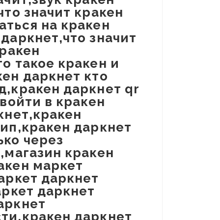
что значит кракен
аться на кракен
 даркнет,что значит
кракен
о такое кракен и
кен даркнет кто
д,кракен даркнет qr
 войти в кракен
кнет,кракен
тип,кракен даркнет
ько через
ь,магазин кракен
акен маркет
маркет даркнет
аркет даркнет
аркнет
ти,кракен даркнет