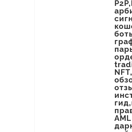
P2P
арб
сиг
кош
бот
гра
пар
орд
trad
NFT
обз
отз
инс
гид
пра
AML
дар