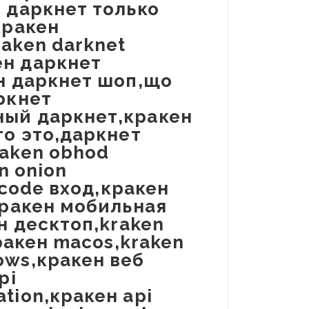
 даркнет только
кракен
aken darknet
ен даркнет
ен даркнет шоп,що
ркнет
ный даркнет,кракен
то это,даркнет
raken obhod
n onion
 code вход,кракен
кракен мобильная
н десктоп,kraken
кракен macos,kraken
ows,кракен веб
pi
tion,кракен api