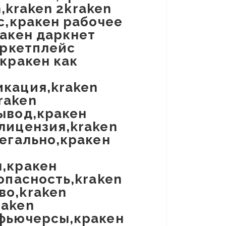
n,kraken 2kraken
c,кракен рабочее
ракен даркнет
аркетплейс
,кракен как
икация,kraken
raken
ывод,кракен
лицензия,kraken
легально,кракен
ы,кракен
опасность,kraken
во,kraken
raken
 фьючерсы,кракен