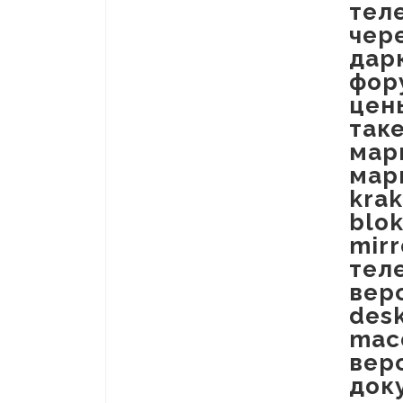
тел
чер
дар
фор
цен
так
мар
мар
kra
blok
mirr
тел
верс
desk
mac
верс
док