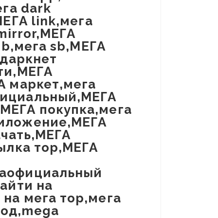
ега dark
ЕГА link,мега
mirror,МЕГА
sb,мега sb,МЕГА
 даркнет
ти,МЕГА
А маркет,мега
фициальный,МЕГА
МЕГА покупка,мега
риложение,МЕГА
ачать,МЕГА
сылка тор,МЕГА
гаофициальный
зайти на
на мега тор,мега
вод,mega