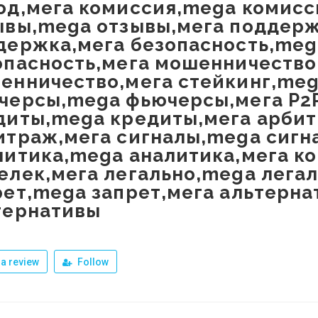
од,мега комиссия,mega комисс
ывы,mega отзывы,мега поддер
держка,мега безопасность,meg
опасность,мега мошенничеств
енничество,мега стейкинг,meg
черсы,mega фьючерсы,мега P2P
диты,mega кредиты,мега арби
итраж,мега сигналы,mega сигн
литика,mega аналитика,мега к
елек,мега легально,mega легал
рет,mega запрет,мега альтерн
тернативы
a review
Follow