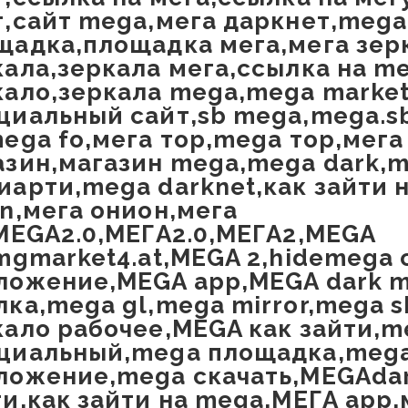
т,сайт mega,мега даркнет,mega
щадка,площадка мега,мега зер
кала,зеркала мега,ссылка на m
кало,зеркала mega,mega marke
циальный сайт,sb mega,mega.s
mega fo,мега тор,mega тор,мега
азин,магазин mega,mega dark,
иарти,mega darknet,как зайти 
on,мега онион,мега
,MEGA2.0,МЕГА2.0,МЕГА2,MEGA
,mgmarket4.at,MEGA 2,hidemega 
ложение,MEGA app,MEGA dark m
лка,mega gl,mega mirror,mega s
кало рабочее,MEGA как зайти,
циальный,mega площадка,mega
ложение,mega скачать,MEGAdar
ти,как зайти на mega,МЕГА app,