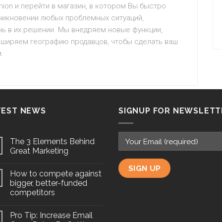
nion и перейти в магазин, в котором Вы быстро
никновении любых проблемных ситуаций,
чь в их решении. Мы внедряем новые функции,
сширяем географию продавцов, чтобы сделать ваш
.
TEST NEWS
SIGNUP FOR NEWSLETT
The 3 Elements Behind
Great Marketing
How to compete against
bigger, better-funded
competitors
Pro Tip: Increase Email