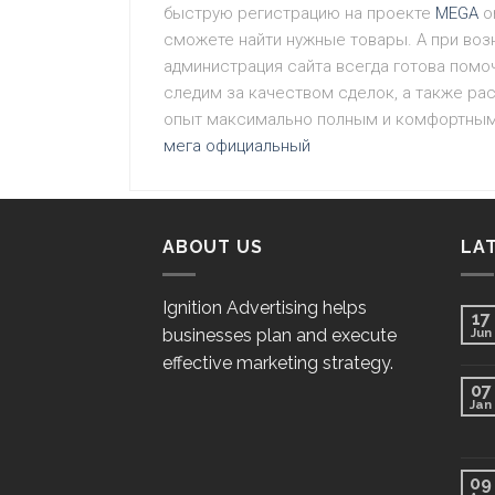
быструю регистрацию на проекте
MEGA
o
сможете найти нужные товары. А при воз
администрация сайта всегда готова помо
следим за качеством сделок, а также ра
опыт максимально полным и комфортным
мега официальный
ABOUT US
LA
Ignition Advertising helps
17
businesses plan and execute
Jun
effective marketing strategy.
07
Jan
09