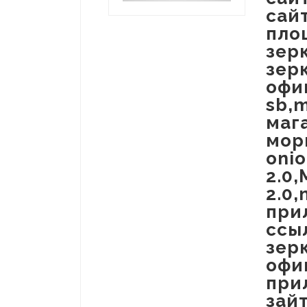
сай
пло
зер
зер
офи
sb,
маг
мор
oni
2.0
2.0
при
ссы
зер
офи
при
зай