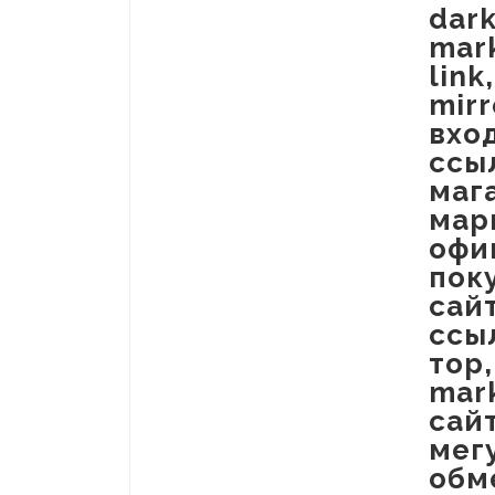
dark
mark
link
mirr
вхо
ссы
маг
мар
офи
пок
сай
ссы
тор
mar
сай
мег
обм