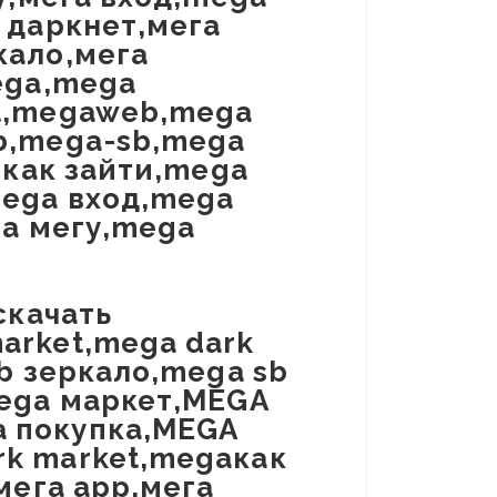
 даркнет,мега
кало,мега
ega,mega
t,megaweb,mega
b,mega-sb,mega
 как зайти,mega
mega вход,mega
на мегу,mega
скачать
arket,mega dark
b зеркало,mega sb
mega маркет,MEGA
 покупка,MEGA
k market,megaкак
мега app,мега