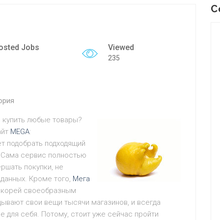
C
osted Jobs
Viewed
235
ория
о купить любые товары?
айт
MEGA
:
т подобрать подходящий
. Сама сервис полностью
ршать покупки, не
 данных. Кроме того,
Мега
 скорей своеобразным
ывают свои вещи тысячи магазинов, и всегда
 для себя. Потому, стоит уже сейчас пройти