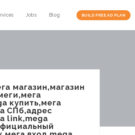
rvices
Jobs
Blog
BUILD FREE AD PLAN
га магазин,магазин
меги,мега
a купить,мега
a СПб,адрес
a link,mega
официальный
у,мега вход,mega