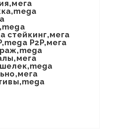
ия,мега
жка,mega
a
о,mega
a стейкинг,мега
,mega P2P,мега
траж,mega
алы,мега
ошелек,mega
ьно,мега
ативы,mega