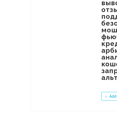
выв
отз
под
без
мош
фью
кре
арб
ана
кош
зап
аль
Add 