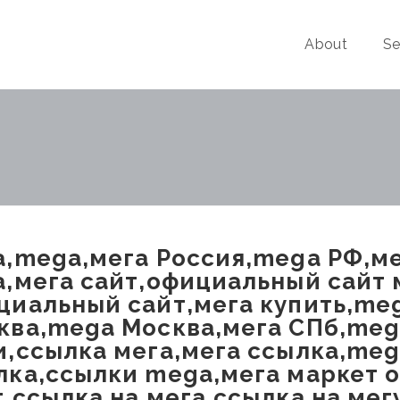
About
Se
а,mega,мега Россия,mega РФ,ме
а,мега сайт,официальный сайт 
циальный сайт,мега купить,meg
ква,mega Москва,мега СПб,meg
и,ссылка мега,мега ссылка,meg
лка,ссылки mega,мега маркет 
т,ссылка на мега,ссылка на мег