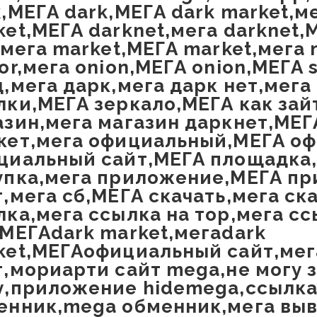
,МЕГА dark,МЕГА dark market,м
et,МЕГА darknet,мега darknet,М
,мега market,МЕГА market,мега 
or,мега onion,МЕГА onion,МЕГА 
д,мега дарк,мега дарк нет,мега
лки,МЕГА зеркало,МЕГА как зай
азин,мега магазин даркнет,МЕГ
кет,мега официальный,МЕГА о
циальный сайт,МЕГА площадка,
упка,мега приложение,МЕГА п
т,мега сб,МЕГА скачать,мега ск
лка,мега ссылка на тор,мега с
,МЕГАdark market,мегаdark
ket,МЕГАофициальный сайт,ме
т,мориарти сайт mega,не могу 
у,приложение hidemega,ссылка 
енник,mega обменник,мега вы