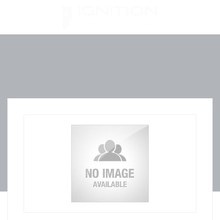
Skip
to
content