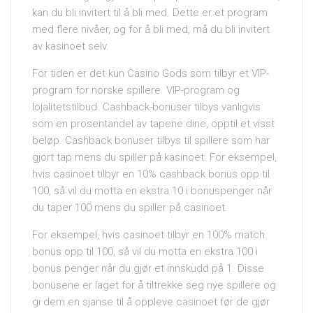
kan du bli invitert til å bli med. Dette er et program
med flere nivåer, og for å bli med, må du bli invitert
av kasinoet selv.
For tiden er det kun Casino Gods som tilbyr et VIP-
program for norske spillere. VIP-program og
lojalitetstilbud. Cashback-bonuser tilbys vanligvis
som en prosentandel av tapene dine, opptil et visst
beløp. Cashback bonuser tilbys til spillere som har
gjort tap mens du spiller på kasinoet. For eksempel,
hvis casinoet tilbyr en 10% cashback bonus opp til
100, så vil du motta en ekstra 10 i bonuspenger når
du taper 100 mens du spiller på casinoet.
For eksempel, hvis casinoet tilbyr en 100% match
bonus opp til 100, så vil du motta en ekstra 100 i
bonus penger når du gjør et innskudd på 1. Disse
bonusene er laget for å tiltrekke seg nye spillere og
gi dem en sjanse til å oppleve casinoet før de gjør