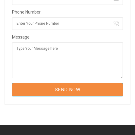
Phone Number:
Message: