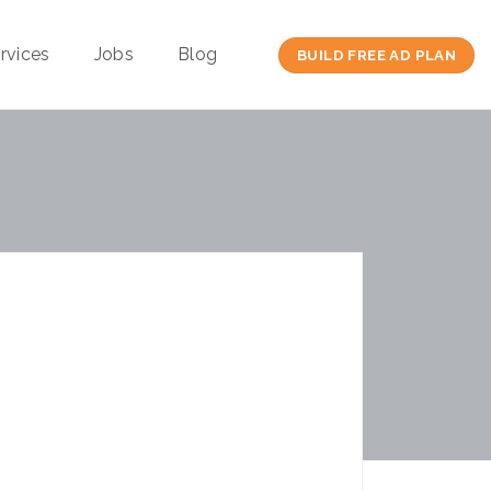
rvices
Jobs
Blog
BUILD FREE AD PLAN