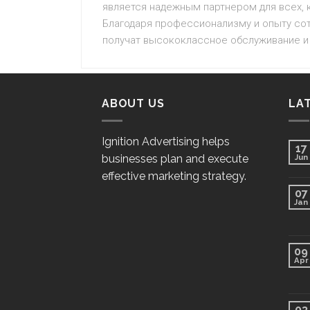
является надежным партнером для всех, 
Благодаря профессионализму и опыту сот
получат высококлассное обслуживание и
ABOUT US
LA
Ignition Advertising helps
17
businesses plan and execute
Jun
effective marketing strategy.
07
Jan
09
Apr
03