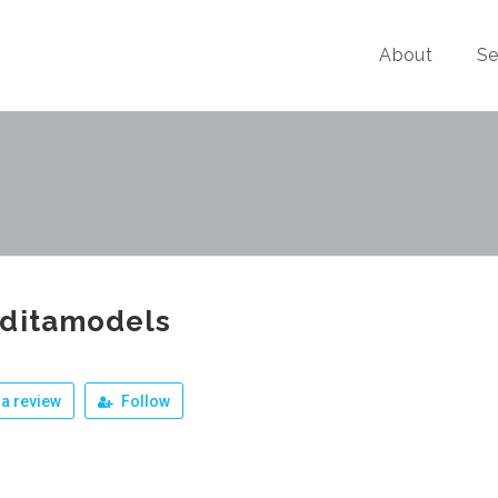
About
Se
oditamodels
a review
Follow