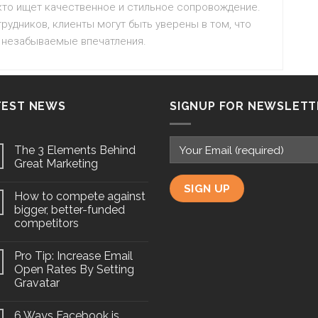
кто ищет качественное и стильное сопровождение.
рудников, клиенты могут быть уверены в том, что
 незабываемые впечатления.
TEST NEWS
SIGNUP FOR NEWSLETT
The 3 Elements Behind
Great Marketing
How to compete against
bigger, better-funded
competitors
Pro Tip: Increase Email
Open Rates By Setting
Gravatar
6 Ways Facebook is