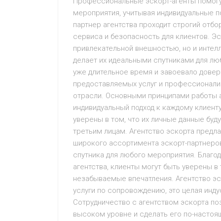
Профессиональные эскорт-агенты помогу
мероприятия, учитывая индивидуальные п
партнер агентства проходит строгий отбо
сервиса и безопасность для клиентов. Эс
привлекательной внешностью, но и интел
делает их идеальными спутниками для лю
уже длительное время и завоевало довери
предоставляемых услуг и профессионали
отрасли. Основными принципами работы а
индивидуальный подход к каждому клиент
уверены в том, что их личные данные буд
третьим лицам. Агентство эскорта предл
широкого ассортимента эскорт-партнеров
спутника для любого мероприятия. Благо
агентства, клиенты могут быть уверены в
незабываемые впечатления. Агентство эс
услуги по сопровождению, это целая индус
Сотрудничество с агентством эскорта п
высоком уровне и сделать его по-настоя