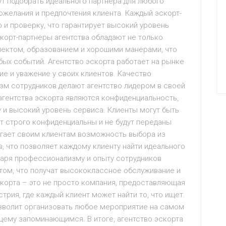
т подобрать идеального партнера для любого
ожелания и предпочтения клиента. Каждый эскорт-
р и проверку, что гарантирует высокий уровень
корт-партнеры агентства обладают не только
лектом, образованием и хорошими манерами, что
бых событий. Агентство эскорта работает на рынке
е и уважение у своих клиентов. Качество
зм сотрудников делают агентство лидером в своей
гентства эскорта являются конфиденциальность,
у и высокий уровень сервиса. Клиенты могут быть
ут строго конфиденциальны и не будут переданы
агает своим клиентам возможность выбора из
, что позволяет каждому клиенту найти идеального
даря профессионализму и опыту сотрудников
 том, что получат высококлассное обслуживание и
корта – это не просто компания, предоставляющая
трия, где каждый клиент может найти то, что ищет.
озволит организовать любое мероприятие на самом
щему запоминающимся. В итоге, агентство эскорта