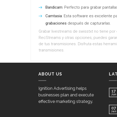
Bandicam
: Perfecto para grabar pantalla
Camtasia
: Esta software es excelente 
grabaciones
después de capturarlas.
Grabar livestreams de swisstxt no tiene por
RecStreams y otras opciones, puedes garan
de tus transmisiones. Disfruta estas herra
transmisiones.
ABOUT US
LA
Ignition Advertising helps
17
businesses plan and execute
Jun
effective marketing strategy.
07
Jan