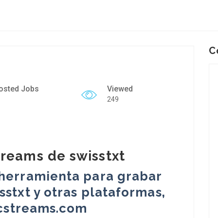
C
osted Jobs
Viewed
249
treams de swisstxt
 herramienta para grabar
stxt y otras plataformas,
recstreams.com