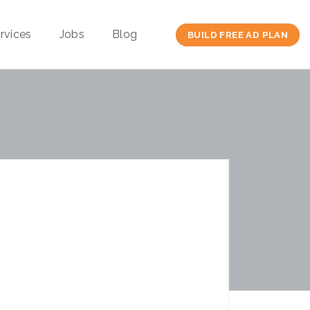
rvices
Jobs
Blog
BUILD FREE AD PLAN