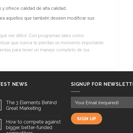
s y ofrece calidad de alta calidad.
para aquellos que también deseen modificar sus
 qué ser difícil. Con programas tales como
tizar que nunca te pierdas un momento importante
mientas para tener un manejo completo de tus
TEST NEWS
SIGNUP FOR NEWSLETT
The 3 Elements Behind
Great Marketing
How to compete against
bigger, better-funded