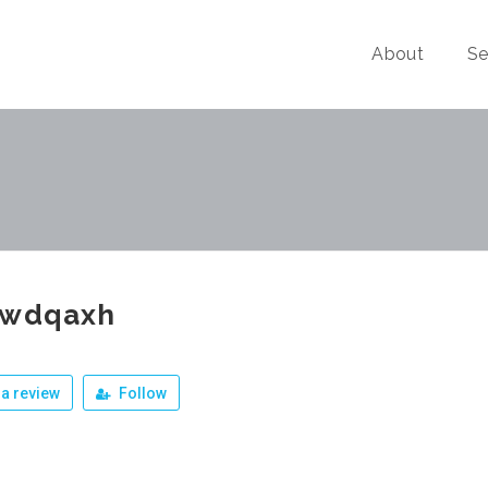
About
Se
pwdqaxh
a review
Follow