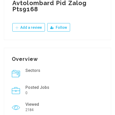
Avtolombard Pid Zalog
Pts9168
Add a review
Follow
Overview
Sectors
Posted Jobs
0
Viewed
2184