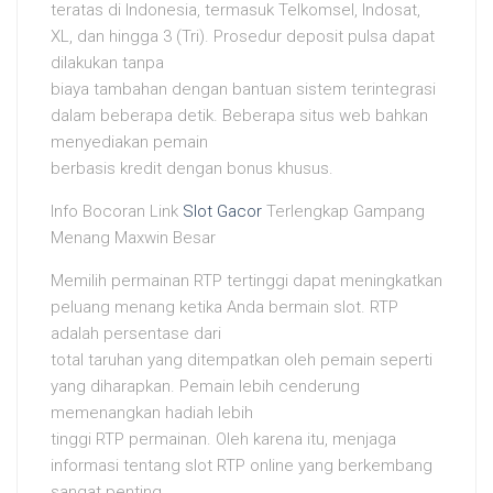
teratas di Indonesia, termasuk Telkomsel, Indosat,
XL, dan hingga 3 (Tri). Prosedur deposit pulsa dapat
dilakukan tanpa
biaya tambahan dengan bantuan sistem terintegrasi
dalam beberapa detik. Beberapa situs web bahkan
menyediakan pemain
berbasis kredit dengan bonus khusus.
Info Bocoran Link
Slot Gacor
Terlengkap Gampang
Menang Maxwin Besar
Memilih permainan RTP tertinggi dapat meningkatkan
peluang menang ketika Anda bermain slot. RTP
adalah persentase dari
total taruhan yang ditempatkan oleh pemain seperti
yang diharapkan. Pemain lebih cenderung
memenangkan hadiah lebih
tinggi RTP permainan. Oleh karena itu, menjaga
informasi tentang slot RTP online yang berkembang
sangat penting.