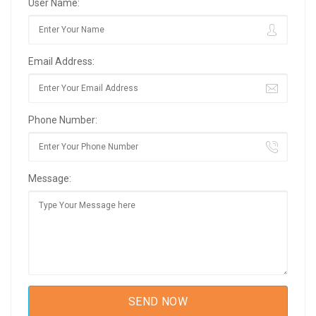
User Name:
Email Address:
Phone Number:
Message: