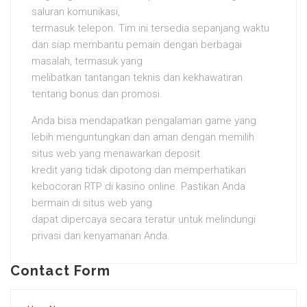
saluran komunikasi,
termasuk telepon. Tim ini tersedia sepanjang waktu
dan siap membantu pemain dengan berbagai
masalah, termasuk yang
melibatkan tantangan teknis dan kekhawatiran
tentang bonus dan promosi.
Anda bisa mendapatkan pengalaman game yang
lebih menguntungkan dan aman dengan memilih
situs web yang menawarkan deposit
kredit yang tidak dipotong dan memperhatikan
kebocoran RTP di kasino online. Pastikan Anda
bermain di situs web yang
dapat dipercaya secara teratur untuk melindungi
privasi dan kenyamanan Anda.
Contact Form