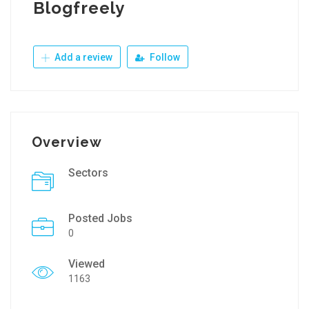
Blogfreely
Add a review
Follow
Overview
Sectors
Posted Jobs
0
Viewed
1163