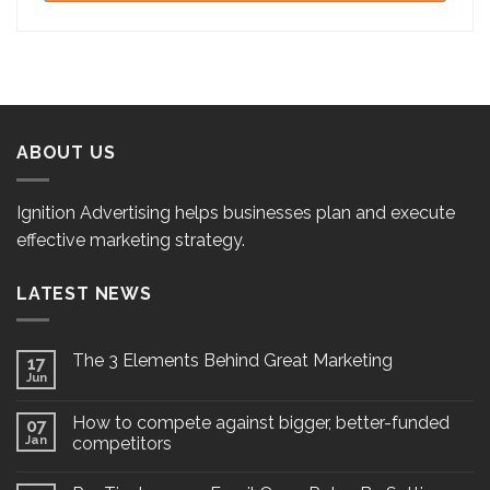
ABOUT US
Ignition Advertising helps businesses plan and execute
effective marketing strategy.
LATEST NEWS
The 3 Elements Behind Great Marketing
17
Jun
How to compete against bigger, better-funded
07
Jan
competitors