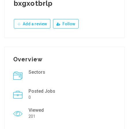
bxgxotbrlp
Add a review
Follow
Overview
Sectors
Posted Jobs
0
Viewed
201