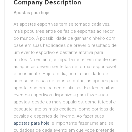
Company Description
Apostas para hoje.
As apostas esportivas tem se tornado cada vez
mais populares entre os fas de esportes ao redor
do mundo. A possibilidade de ganhar dinheiro com
base em suas habilidades de prever o resultado de
um evento esportivo e bastante atrativa para
muitos. No entanto, e importante ter em mente que
as apostas devem ser feitas de forma responsavel
e consciente. Hoje em dia, com a facilidade de
acesso as casas de apostas online, as opcoes para
apostar sao praticamente infinitas. Existem muitos
eventos esportivos disponiveis para fazer suas
apostas, desde os mais populares, como futebol e
basquete, ate os mais exoticos, como corridas de
cavalos e esportes de inverno. Ao fazer suas
apostas para hoje
, e importante fazer uma analise
cuidadosa de cada evento em que voce pretende