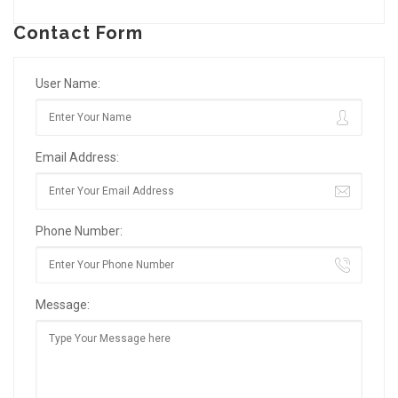
Contact Form
User Name:
Email Address:
Phone Number:
Message: