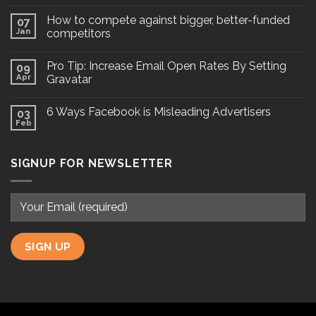
How to compete against bigger, better-funded
07
Jan
competitors
Pro Tip: Increase Email Open Rates By Setting
09
Apr
Gravatar
6 Ways Facebook is Misleading Advertisers
03
Feb
SIGNUP FOR NEWSLETTER