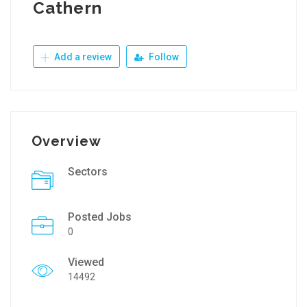
Cathern
Add a review
Follow
Overview
Sectors
Posted Jobs
0
Viewed
14492