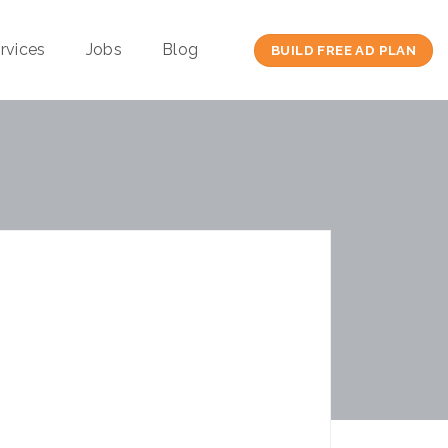
rvices
Jobs
Blog
BUILD FREE AD PLAN