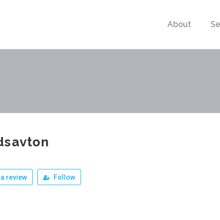
About
Se
dsavton
a review
Follow