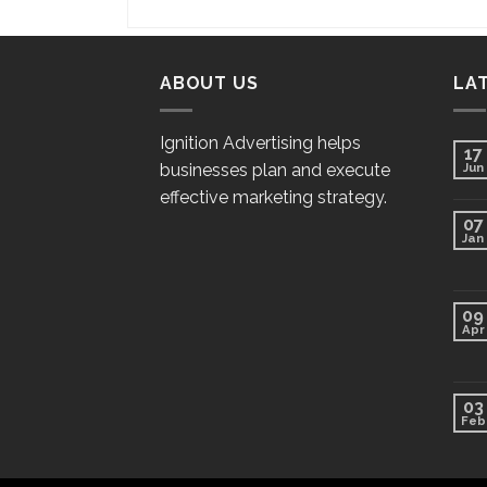
ABOUT US
LA
Ignition Advertising helps
17
businesses plan and execute
Jun
effective marketing strategy.
07
Jan
09
Apr
03
Feb