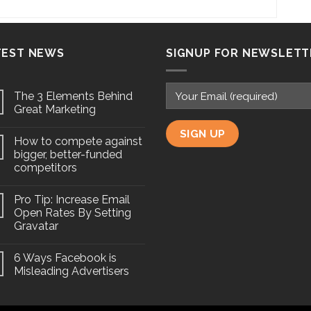
TEST NEWS
SIGNUP FOR NEWSLETT
The 3 Elements Behind
Great Marketing
How to compete against
bigger, better-funded
competitors
Pro Tip: Increase Email
Open Rates By Setting
Gravatar
6 Ways Facebook is
Misleading Advertisers