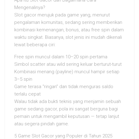
Apa Itu Slot Gacor dan Bagaimana Cara
Mengenalinya?
Slot gacor merujuk pada game yang, menurut
pengalaman komunitas, sedang sering memberikan
kombinasi kemenangan, bonus, atau free spin dalam
waktu singkat. Biasanya, slot jenis ini mudah dikenali
lewat beberapa ciri:
Free spin muncul dalam 10–20 spin pertama
Simbol scatter atau wild sering keluar berturut-turut
Kombinasi menang (payline) muncul hampir setiap
3–5 spin
Game terasa “ringan” dan tidak menguras saldo
terlalu cepat
Walau tidak ada bukti teknis yang menjamin sebuah
game sedang gacor, pola ini sangat berguna bagi
pemain untuk mengambil keputusan — tetap lanjut
atau segera pindah game.
5 Game Slot Gacor yang Populer di Tahun 2025