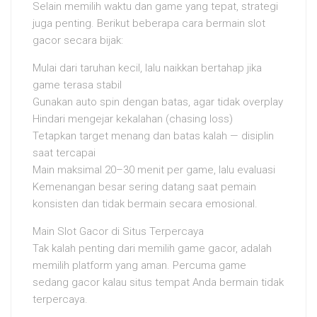
Selain memilih waktu dan game yang tepat, strategi
juga penting. Berikut beberapa cara bermain slot
gacor secara bijak:
Mulai dari taruhan kecil, lalu naikkan bertahap jika
game terasa stabil
Gunakan auto spin dengan batas, agar tidak overplay
Hindari mengejar kekalahan (chasing loss)
Tetapkan target menang dan batas kalah — disiplin
saat tercapai
Main maksimal 20–30 menit per game, lalu evaluasi
Kemenangan besar sering datang saat pemain
konsisten dan tidak bermain secara emosional.
Main Slot Gacor di Situs Terpercaya
Tak kalah penting dari memilih game gacor, adalah
memilih platform yang aman. Percuma game
sedang gacor kalau situs tempat Anda bermain tidak
terpercaya.