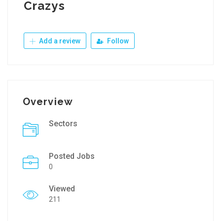
Crazys
Add a review
Follow
Overview
Sectors
Posted Jobs
0
Viewed
211