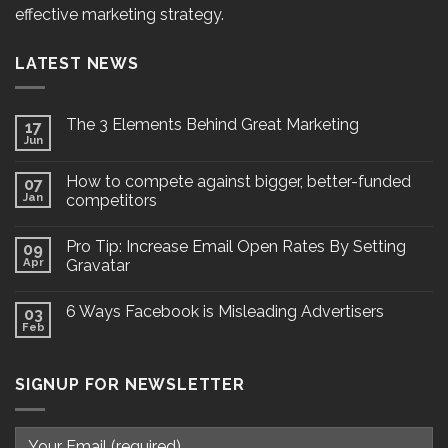
effective marketing strategy.
LATEST NEWS
The 3 Elements Behind Great Marketing
17
Jun
How to compete against bigger, better-funded
07
Jan
competitors
Pro Tip: Increase Email Open Rates By Setting
09
Apr
Gravatar
6 Ways Facebook is Misleading Advertisers
03
Feb
SIGNUP FOR NEWSLETTER