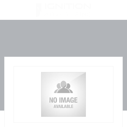
Skip
to
content