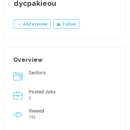
dycpakieou
Add a review
Follow
Overview
Sectors
Posted Jobs
0
Viewed
195