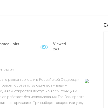
C
osted Jobs
Viewed
243
rs Value?
шего рынка торговли в Российской Федерации.
е товары, соответствующие всем вашим
, и вам откроется доступ ко всем функциям
nion работает без использования Tor. Вам просто
нить авторизацию. При выборе товаров или услуг