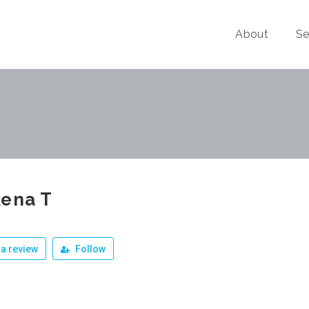
About
Se
kena T
a review
Follow