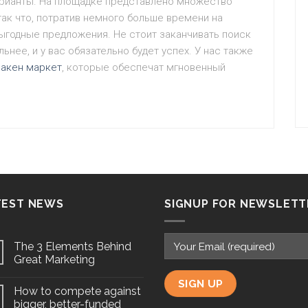
рианты. На площадке представлено множество
так что, потратив немного больше времени на
выгодные предложения. Не стоит заканчивать поиск
нее, и у вас обязательно будет успех. У нас также
ракен маркет
, которые обеспечат мгновенный
TEST NEWS
SIGNUP FOR NEWSLETT
The 3 Elements Behind
Great Marketing
How to compete against
bigger, better-funded