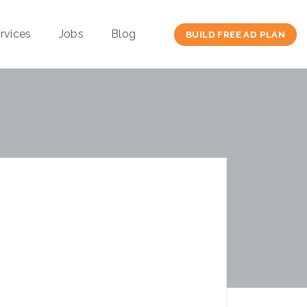
rvices
Jobs
Blog
BUILD FREE AD PLAN