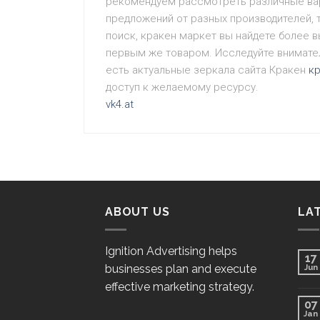
рекомендуем рассмотреть различные ва
предложений от разных производителей, 
поиск, кракен маркет вы найдете более 
первым же товаром. Исследуйте вниматель
есть актуальные зеркала сайта Кракен
к
доступ к желаемому ресурсу.
vk4.at
ABOUT US
LA
Ignition Advertising helps
17
businesses plan and execute
Jun
effective marketing strategy.
07
Jan