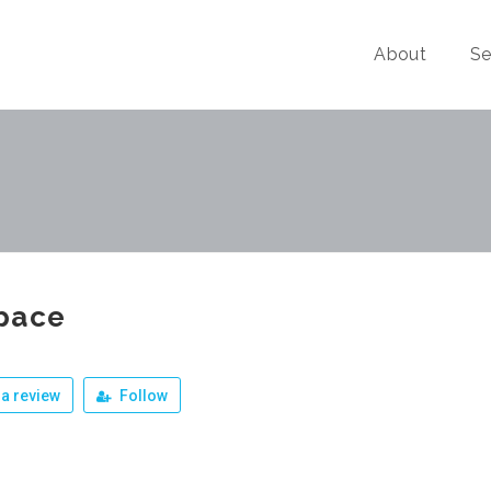
About
Se
pace
a review
Follow