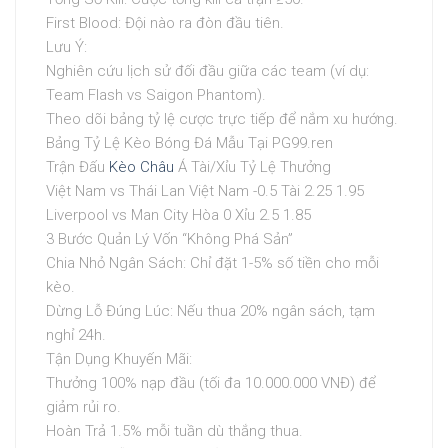
First Blood: Đội nào ra đòn đầu tiên.
Lưu Ý:
Nghiên cứu lịch sử đối đầu giữa các team (ví dụ:
Team Flash vs Saigon Phantom).
Theo dõi bảng tỷ lệ cược trực tiếp để nắm xu hướng.
Bảng Tỷ Lệ Kèo Bóng Đá Mẫu Tại PG99.ren
Trận Đấu
Kèo Châu
Á Tài/Xỉu Tỷ Lệ Thưởng
Việt Nam vs Thái Lan Việt Nam -0.5 Tài 2.25 1.95
Liverpool vs Man City Hòa 0 Xỉu 2.5 1.85
3 Bước Quản Lý Vốn “Không Phá Sản”
Chia Nhỏ Ngân Sách: Chỉ đặt 1-5% số tiền cho mỗi
kèo.
Dừng Lỗ Đúng Lúc: Nếu thua 20% ngân sách, tạm
nghỉ 24h.
Tận Dụng Khuyến Mãi:
Thưởng 100% nạp đầu (tối đa 10.000.000 VNĐ) để
giảm rủi ro.
Hoàn Trả 1.5% mỗi tuần dù thắng thua.