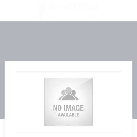
Skip
to
content