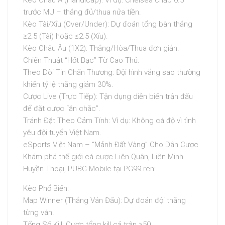
Kèo Châu Á (Handicap): Ví dụ: Chelsea chấp 0.5
trước MU – thắng đủ/thua nửa tiền.
Kèo Tài/Xỉu (Over/Under): Dự đoán tổng bàn thắng
≥2.5 (Tài) hoặc ≤2.5 (Xỉu).
Kèo Châu Âu (1X2): Thắng/Hòa/Thua đơn giản.
Chiến Thuật “Hốt Bạc” Từ Cao Thủ:
Theo Dõi Tin Chấn Thương: Đội hình vắng sao thường
khiến tỷ lệ thắng giảm 30%.
Cược Live (Trực Tiếp): Tận dụng diễn biến trận đấu
để đặt cược “ăn chắc”.
Tránh Đặt Theo Cảm Tính: Ví dụ: Không cá độ vì tình
yêu đội tuyển Việt Nam.
eSports Việt Nam – “Mảnh Đất Vàng” Cho Dân Cược
Khám phá thế giới cá cược Liên Quân, Liên Minh
Huyền Thoại, PUBG Mobile tại PG99.ren:
Kèo Phổ Biến:
Map Winner (Thắng Ván Đấu): Dự đoán đội thắng
từng ván.
Tổng Số Kill: Cược tổng kill cả trận ≥50.