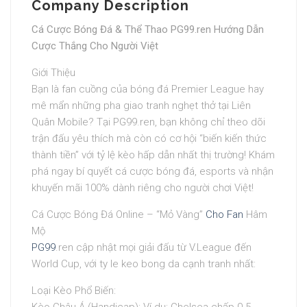
Company Description
Cá Cược Bóng Đá & Thể Thao PG99.ren Hướng Dẫn
Cược Thắng Cho Người Việt
Giới Thiệu
Bạn là fan cuồng của bóng đá Premier League hay
mê mẩn những pha giao tranh nghẹt thở tại Liên
Quân Mobile? Tại PG99.ren, bạn không chỉ theo dõi
trận đấu yêu thích mà còn có cơ hội “biến kiến thức
thành tiền” với tỷ lệ kèo hấp dẫn nhất thị trường! Khám
phá ngay bí quyết cá cược bóng đá, esports và nhận
khuyến mãi 100% dành riêng cho người chơi Việt!
Cá Cược Bóng Đá Online – “Mỏ Vàng”
Cho Fan
Hâm
Mộ
PG99
.ren cập nhật mọi giải đấu từ V.League đến
World Cup, với ty le keo bong da cạnh tranh nhất:
Loại Kèo Phổ Biến: