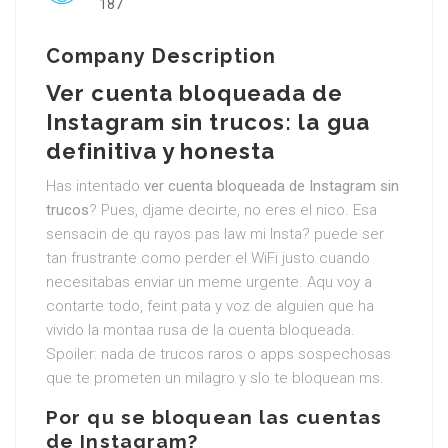
187
Company Description
Ver cuenta bloqueada de
Instagram sin trucos: la gua
definitiva y honesta
Has intentado
ver cuenta bloqueada de Instagram sin
trucos
? Pues, djame decirte, no eres el nico. Esa
sensacin de qu rayos pas law mi Insta? puede ser
tan frustrante como perder el WiFi justo cuando
necesitabas enviar un meme urgente. Aqu voy a
contarte todo, feint pata y voz de alguien que ha
vivido la montaa rusa de la cuenta bloqueada.
Spoiler: nada de trucos raros o apps sospechosas
que te prometen un milagro y slo te bloquean ms.
Por qu se bloquean las cuentas
de Instagram?