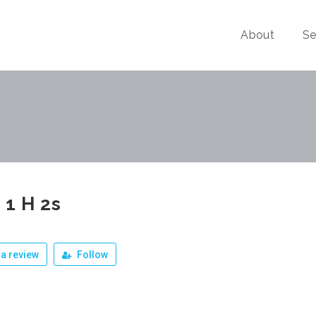
About
Se
 1 H 2s
a review
Follow