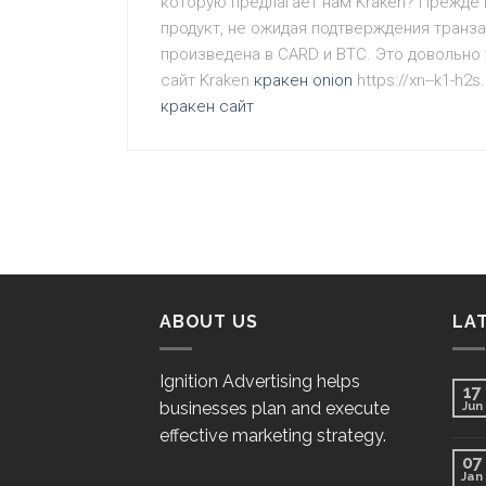
которую предлагает нам Kraken? Прежде в
продукт, не ожидая подтверждения транза
произведена в CARD и BTC. Это довольно 
сайт Kraken
кракен onion
https://xn--k1-h
кракен сайт
ABOUT US
LA
Ignition Advertising helps
17
businesses plan and execute
Jun
effective marketing strategy.
07
Jan