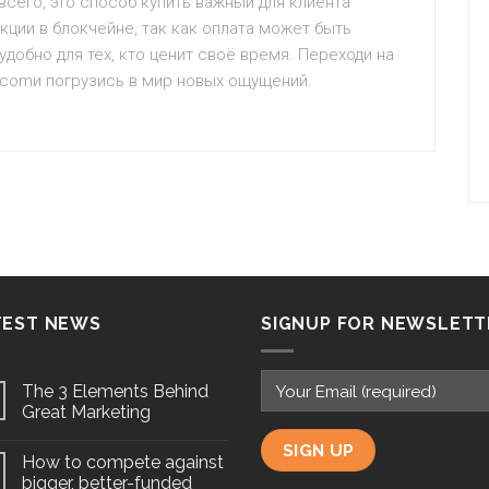
сего, это способ купить важный для клиента
кции в блокчейне, так как оплата может быть
удобно для тех, кто ценит своё время. Переходи на
2s.comи погрузись в мир новых ощущений.
TEST NEWS
SIGNUP FOR NEWSLETT
The 3 Elements Behind
Great Marketing
How to compete against
bigger, better-funded