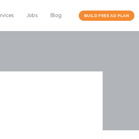
rvices
Jobs
Blog
BUILD FREE AD PLAN