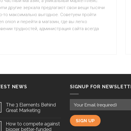
то частный магазин, а уникальный маркетплейс.
a.comи другие зеркала предлагают свои вещи тысячи
то-то максимально выгодное. Советуем пройти
 onion и перейти в магазин, где вы легко
вении трудностей, администрация сайта всегда
TEST NEWS
SIGNUP FOR NEWSLETT
The 3 Elements Behind
Great Marketing
How to compete against
bigger, better-funded