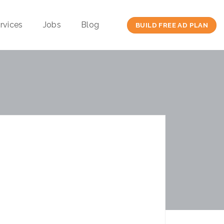
rvices
Jobs
Blog
BUILD FREE AD PLAN