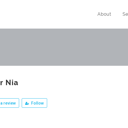
About
Se
r Nia
a review
Follow