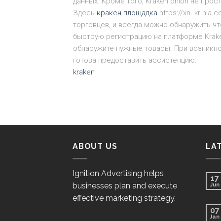
данных. Кроме того, Kraken onion не прос
Здесь
кракен площадка
https://xn--kr-ni
торговцев, и всегда можно обнаружить ч
быструю регистрацию на платформе Kraken
обнаружите нужные товары. При возникно
готова предоставить ассистенцию.
kraken
ABOUT US
LA
Ignition Advertising helps
17
businesses plan and execute
Jun
effective marketing strategy.
07
Jan