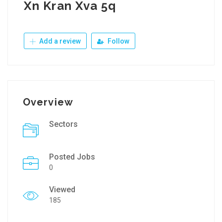
Xn Kran Xva 5q
Add a review
Follow
Overview
Sectors
Posted Jobs
0
Viewed
185