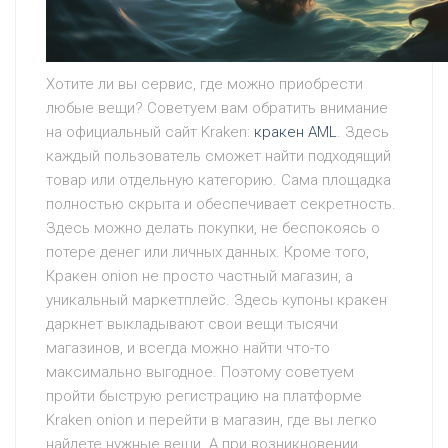
Хотите ли вы сервис, где можно приобрести
любые вещи? Советуем вам обратить внимание
на официальный сайт Kraken:
кракен AML
. Здесь
каждый пользователь сможет найти подходящий
товар или отдельную категорию. Сама площадка
полностью скрыта и обеспечивает секретность.
Здесь можно делать покупки, не беспокоясь о
потере денег или личных данных. Кроме того,
Кракен onion не просто частный магазин, а
уникальный маркетплейс. Здесь купоны кракен
даркнет выкладывают свои вещи тысячи
магазинов, и всегда можно найти что-то
максимально выгодное. Поэтому советуем
пройти быструю регистрацию на платформе
Kraken onion и перейти в магазин, где вы легко
найдете нужные вещи. А при возникновении