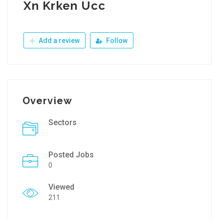
Xn Krken Ucc
Add a review
Follow
Overview
Sectors
Posted Jobs
0
Viewed
211