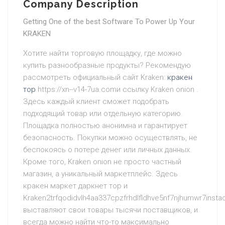
Company Description
Getting One of the best Software To Power Up Your
KRAKEN
Хотите найти торговую площадку, где можно
купить разнообразные продукты? Рекомендую
рассмотреть официальный сайт Kraken:
кракен
тор
https://xn--v14-7ua.comи ссылку Kraken onion .
Здесь каждый клиент сможет подобрать
подходящий товар или отдельную категорию.
Площадка полностью анонимна и гарантирует
безопасность. Покупки можно осуществлять, не
беспокоясь о потере денег или личных данных.
Кроме того, Kraken onion не просто частный
магазин, а уникальный маркетплейс. Здесь
кракен маркет даркнет тор и
Kraken2trfqodidvlh4aa337cpzfrhdlfldhve5nf7njhumwr7insta
выставляют свои товары тысячи поставщиков, и
всегда можно найти что-то максимально